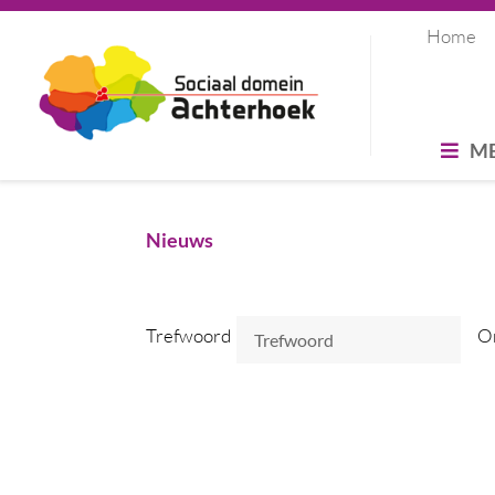
Home
M
Nieuws
Trefwoord
O