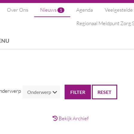
Over Ons
Nieuws
Agenda
Veelgestelde
1
Regionaal Meldpunt Zorg
ENU
nderwerp
RESET
Bekijk Archief