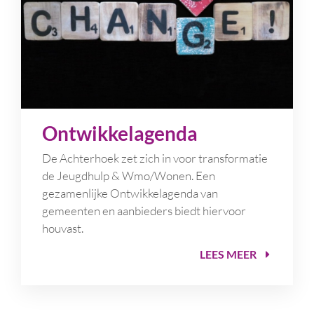
Ontwikkelagenda
De Achterhoek zet zich in voor transformatie
de Jeugdhulp & Wmo/Wonen. Een
gezamenlijke Ontwikkelagenda van
gemeenten en aanbieders biedt hiervoor
houvast.
LEES MEER