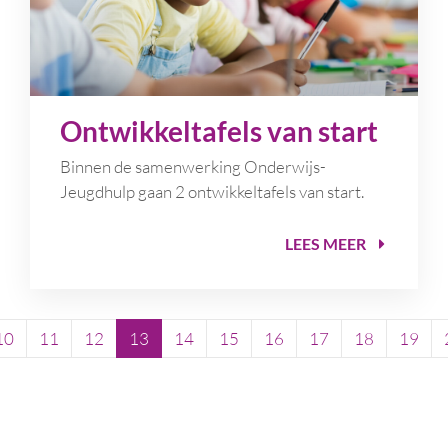
Ontwikkeltafels van start
Binnen de samenwerking Onderwijs-
Jeugdhulp gaan 2 ontwikkeltafels van start.
LEES MEER
10
11
12
13
14
15
16
17
18
19