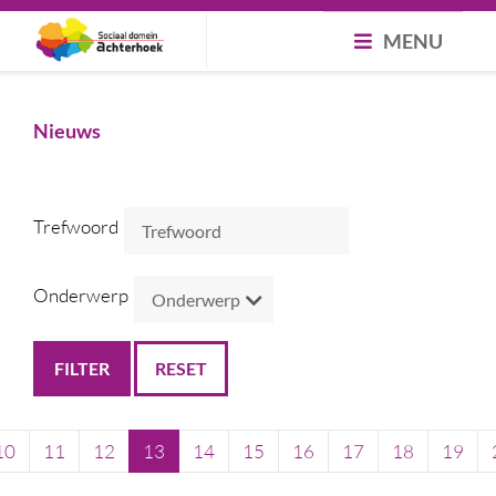
MENU
Nieuws
Trefwoord
Onderwerp
RESET
10
11
12
13
14
15
16
17
18
19