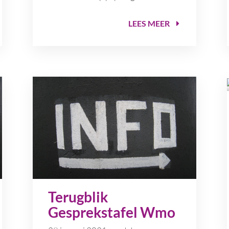
LEES MEER
Terugblik
Gesprekstafel Wmo