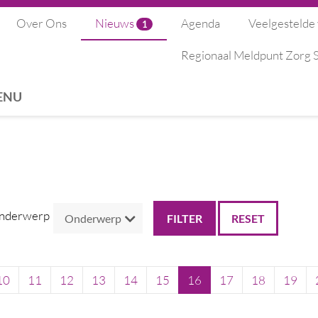
Over Ons
Nieuws
Agenda
Veelgestelde
1
Regionaal Meldpunt Zorg
ENU
nderwerp
RESET
10
11
12
13
14
15
16
17
18
19