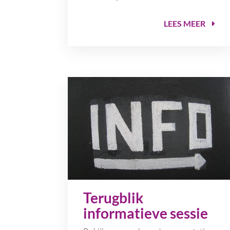
LEES MEER
Terugblik
informatieve sessie