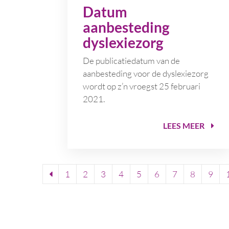
Datum
aanbesteding
dyslexiezorg
De publicatiedatum van de
aanbesteding voor de dyslexiezorg
wordt op z’n vroegst 25 februari
2021.
LEES MEER
1
2
3
4
5
6
7
8
9