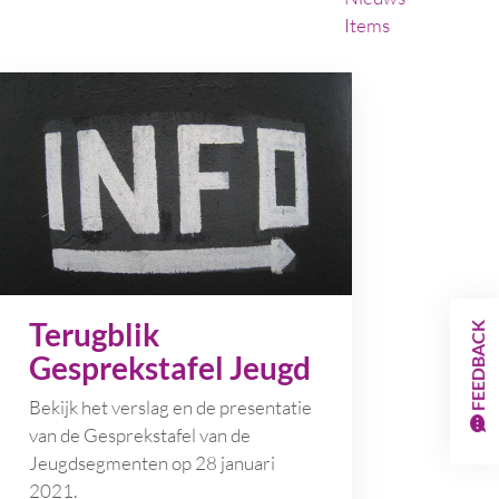
Items
Terugblik
FEEDBACK
Gesprekstafel Jeugd
Bekijk het verslag en de presentatie
van de Gesprekstafel van de
Jeugdsegmenten op 28 januari
2021.