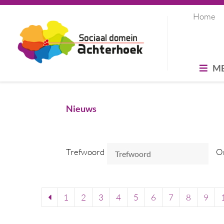
Home
M
Nieuws
Trefwoord
O
1
2
3
4
5
6
7
8
9