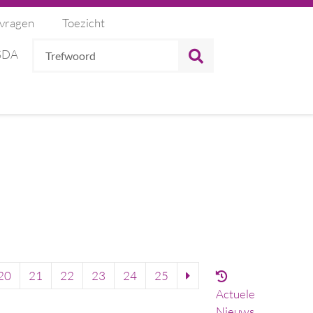
 vragen
Toezicht
Trefwoord
ZOEKEN
 SDA
20
21
22
23
24
25
Actuele
Nieuws