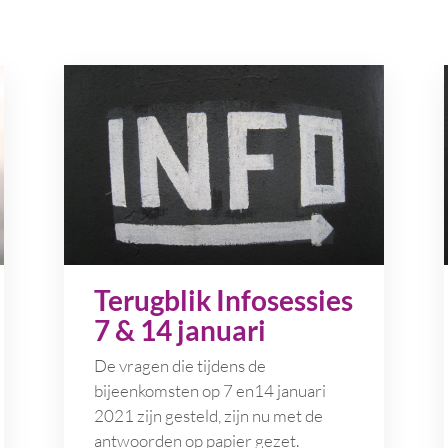
Terugblik Infosessies
7 & 14 januari
De vragen die tijdens de
bijeenkomsten op 7 en14 januari
2021 zijn gesteld, zijn nu met de
antwoorden op papier gezet.