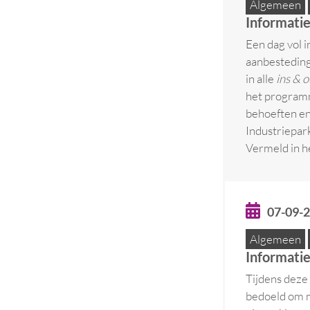
Algemeen
Informati
Een dag vol 
aanbesteding
in alle
ins & o
het programm
behoeften en
Industriepar
Vermeld in h
07-09-
Algemeen
Informati
Tijdens deze 
bedoeld om me