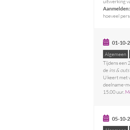
uitwerking v
Aanmelden:
hoeveel pers
01-10-
Algemeen
Tijdens een 
de
ins & outs
U keert met v
deelname-mom
15.00 uur.
Me
05-10-