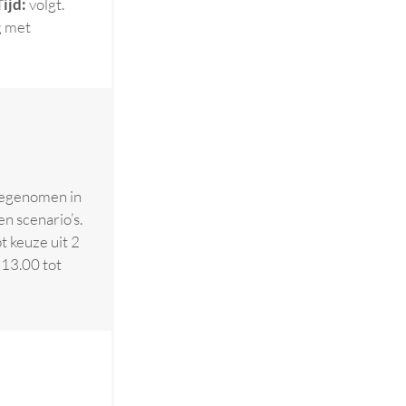
Tijd:
volgt.
g met
eegenomen in
 scenario’s.
t keuze uit 2
 13.00 tot