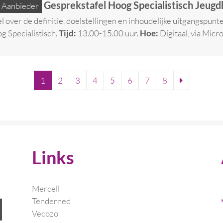
Gesprekstafel Hoog Specialistisch Jeugd
Aanbieder
 over de definitie, doelstellingen en inhoudelijke uitgangspunt
 Specialistisch.
Tijd:
13.00-15.00 uur.
Hoe:
Digitaal, via Micr
1
2
3
4
5
6
7
8
Links
Mercell
Tenderned
Vecozo