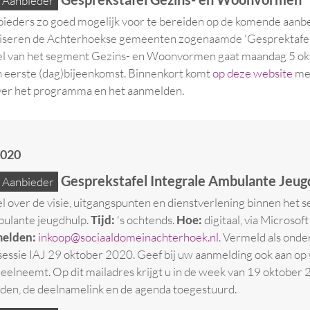
Aanbieder
eders zo goed mogelijk voor te bereiden op de komende aanb
iseren de Achterhoekse gemeenten zogenaamde 'Gesprektafel
el van het segment Gezins- en Woonvormen gaat maandag 5 ok
n eerste (dag)bijeenkomst. Binnenkort komt
op deze website
me
ver het programma en het aanmelden.
2020
Gesprekstafel Integrale Ambulante Jeug
Aanbieder
l over de visie, uitgangspunten en dienstverlening binnen het 
bulante jeugdhulp.
Tijd:
's ochtends.
Hoe:
digitaal, via Microsoft
elden:
inkoop@sociaaldomeinachterhoek.nl
.
Vermeld
als ond
essie IAJ 29 oktober 2020. Geef bij uw aanmelding ook aan op 
deelneemt. Op dit mailadres krijgt u in de week van 19 oktober
ijden, de deelnamelink en de agenda toegestuurd.