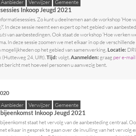
Aanbieder
Verwijzer
Gemeente
esessies Inkoop Jeugd 2021
informatiesessies. Zo kunt u deelnemen aan de workshop ‘Hoe 
?’. In deze sessie neemt een expert op het gebied van aanbest
uts
van aanbestedingen. Ook staat de workshop ‘Hoe werken w
a. In deze sessie zoomen we met elkaar in op de verschillende
 mogelijkheden op het gebied van samenwerking.
Locatie:
DR
k (Hutteweg 24, Ulft).
Tijd:
volgt.
Aanmelden:
graag
per e-mai
et bericht met hoeveel personen u aanwezig bent.
2020
Aanbieder
Verwijzer
Gemeente
ebijeenkomst Inkoop Jeugd 2021
bijeenkomst staat het vervolg van de aanbesteding centraal. Oo
t elkaar in gesprek te gaan over de invulling van het vervolg e