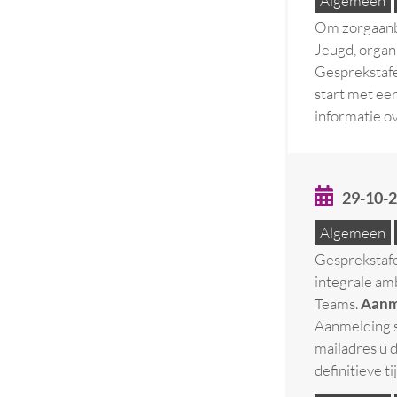
Algemeen
Om zorgaanbi
Jeugd, organ
Gesprekstaf
start met ee
informatie o
29-10-
Algemeen
Gesprekstafe
integrale am
Teams.
Aanm
Aanmelding s
mailadres u 
definitieve t