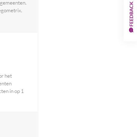
e gemeenten.
FEEDBACK
Negometrix.
or het
enten
cten in op 1