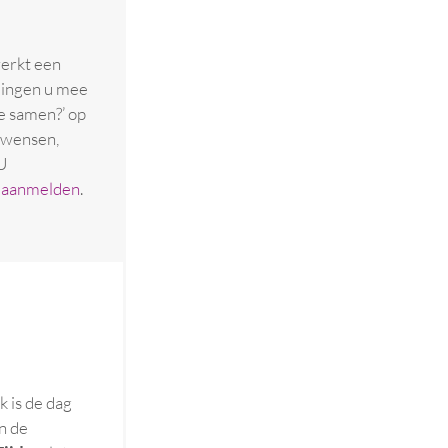
werkt een
edingen u mee
e samen?’ op
 wensen,
U
l aanmelden
.
k is de dag
n de