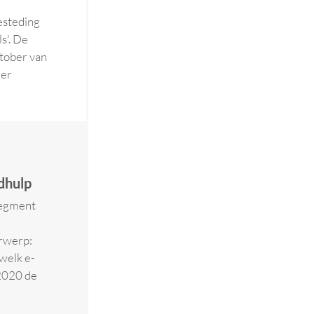
esteding
s'. De
tober van
er
dhulp
segment
erwerp:
welk e-
 2020 de