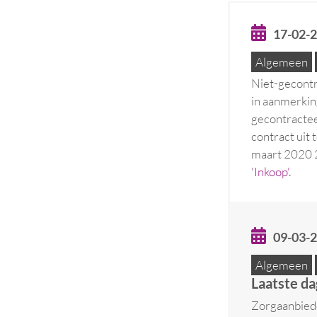
17-02-
Algemeen
Niet-gecontr
in aanmerkin
gecontractee
contract uit 
maart 2020 2
'Inkoop'
.
09-03-
Algemeen
Laatste da
Zorgaanbiede