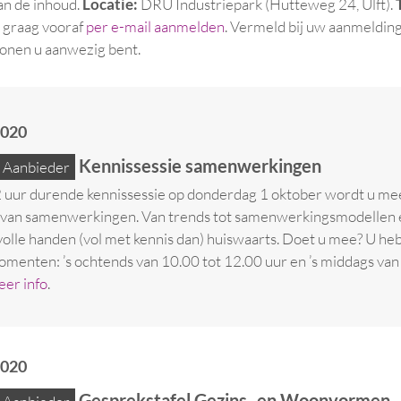
an de inhoud.
Locatie:
DRU Industriepark (Hutteweg 24, Ulft).
graag vooraf
per e-mail aanmelden
. Vermeld bij uw aanmeldin
onen u aanwezig bent.
2020
Kennissessie samenwerkingen
Aanbieder
2 uur durende kennissessie op donderdag 1 oktober wordt u m
van samenwerkingen. Van trends tot samenwerkingsmodellen en
olle handen (vol met kennis dan) huiswaarts. Doet u mee? U heb
enten: ’s ochtends van 10.00 tot 12.00 uur en ’s middags van
er info
.
2020
Gesprekstafel Gezins- en Woonvormen