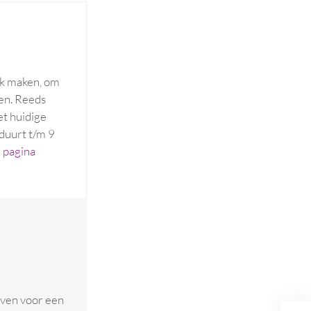
ik maken, om
en. Reeds
t huidige
 duurt t/m 9
e
pagina
jven voor een