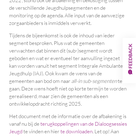
2022', stond ook de afbakening en bekostiging tussen
de verschillende Jeugdhulpsegmenten en de
monitoring op de agenda. Alle input van de aanwezige
zorgaanbieders is inmiddels verwerkt.
Tijdens de bijeenkomst is ook de inhoud van ieder
segment besproken. Plus wat de gemeenten
FEEDBACK
verwachten dat binnen dit (sub-)segment wordt
geboden en wat er eventueel ter aanvulling ingezet
kan worden vanuit het segment Integrale Ambulante
Jeugdhulp (IAJ). Ook kwam de wens van de
gemeenten aan bod om naar
all-in sub-segmenten
te
gaan. Deze wens hoeft niet op korte termijn te worden
gerealiseerd, maar zien de gemeenten als een
ontwikkelopdracht richting 2025.
Het document met de informatie over de afbakening is
vanaf nu bij de
terugkoppelingen van de Dialoogsessies
Jeugd
te vinden en hier
te downloaden
. Let op! Aan