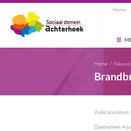
Home
M
Home
Nieuws
Brandbr
Publicatiedatum
Doetinchem, 4 ju