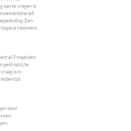
 aan te vragen is
bonnementstarief,
begeleiding. Een
en hogere inkomens
oment al 3 maanden
 geld opzij te
raag is in
leiden tot
agen door
ls een
gen.