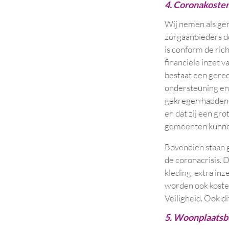
4. Coronakoste
Wij nemen als ge
zorgaanbieders do
is conform de ric
financiële inzet v
bestaat een gered
ondersteuning en
gekregen hadden. 
en dat zij een gr
gemeenten kunne
Bovendien staan g
de coronacrisis. 
kleding, extra in
worden ook koste
Veiligheid. Ook d
5. Woonplaatsb