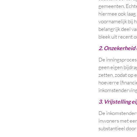
gemeenten. Echte
hiermee ook laag 
voornamelijk bij h
belangrijk deel v
bleek uit recent 
2. Onzekerheid
De inningsprocess
geen eigen bijdra
zetten, zodat op 
hoeverre (financi
inkomstendervin
3. Vrijstelling e
De inkomstendervi
inwoners met een
substantieel doo