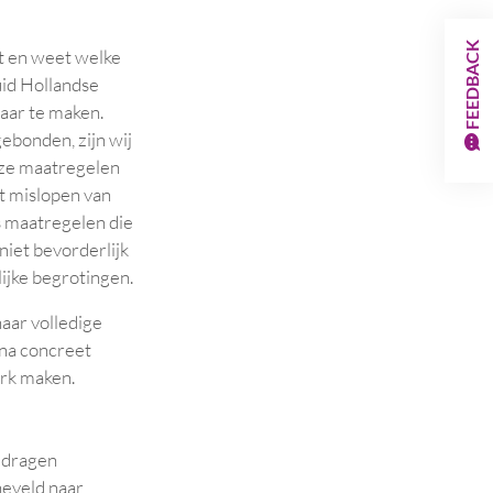
FEEDBACK
nt en weet welke
uid Hollandse
aar te maken.
ebonden, zijn wij
deze maatregelen
t mislopen van
 maatregelen die
niet bevorderlijk
ijke begrotingen.
aar volledige
rna concreet
erk maken.
ijdragen
heveld naar