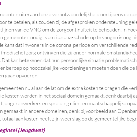
n
meenten uiteraard onze verantwoordelijkheid om tijdens de cor
or te betalen, als zouden zij de afgesproken ondersteuning gel
htlijnen van de VNG om de zorgcontinuïteit te behouden. In hoe
an gemeenten nodig is om ‘corona-schade’ op te vangen is nog nie
e kans dat inwoners in de corona-periode om verschillende red
 (medische) zorg ontvingen die zij onder normale omstandighe
Dat kan betekenen dat hun persoonlijke situatie problematisc
oter beroep op noodzakelijke voorzieningen moeten doen die de
n gaan opvoeren.
emeenten nu al aan de lat om de extra kosten te dragen die v
Die kosten worden in het sociaal domein gemaakt, denk daarbij
zet jongerenwerkers en spreiding cliënten maatschappelijke opv
n gemaakt in andere domeinen, denk bijvoorbeeld aan Openba
it totaal aan kosten heeft zijn weerslag op de gemeentelijke beg
eginsel (Jeugdwet)