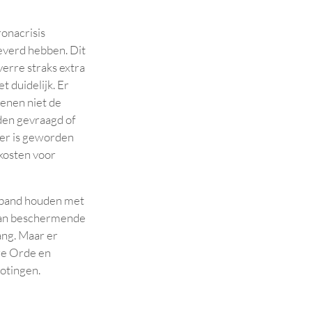
onacrisis
everd hebben. Dit
verre straks extra
t duidelijk. Er
enen niet de
den gevraagd of
her is geworden
 kosten voor
erband houden met
 aan beschermende
ang. Maar er
re Orde en
rotingen.