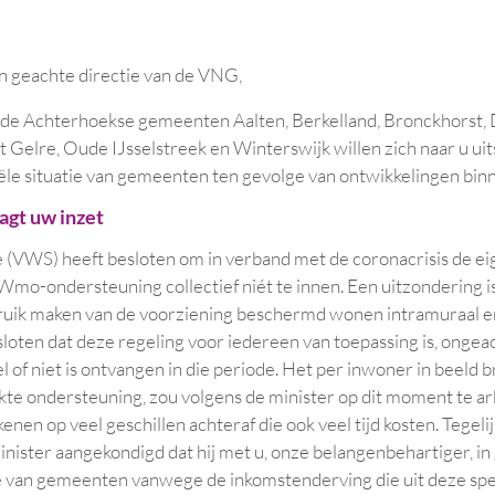
n geachte directie van de VNG,
e Achterhoekse gemeenten Aalten, Berkelland, Bronckhorst,
 Gelre, Oude IJsselstreek en Winterswijk willen zich naar u ui
ciële situatie van gemeenten ten gevolge van ontwikkelingen bi
agt uw inzet
 (VWS) heeft besloten om in verband met de coronacrisis de eig
 Wmo-ondersteuning collectief niét te innen. Een uitzondering 
ruik maken van de voorziening beschermd wonen intramuraal e
sloten dat deze regeling voor iedereen van toepassing is, ongeac
 of niet is ontvangen in die periode. Het per inwoner in beeld 
ikte ondersteuning, zou volgens de minister op dit moment te arb
nen op veel geschillen achteraf die ook veel tijd kosten. Tegelij
minister aangekondigd dat hij met u, onze belangenbehartiger, in
 van gemeenten vanwege de inkomstenderving die uit deze spe