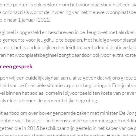
de punten is ook besloten om het woonplaatsbeginsel een jaar 
coronacrisis wordt de invoering van het nieuwe woonplaatsbeg
ld naar 1 januari 2022.
ginsel is opgesteld en beschreven in de Jeugdwet met als doel
e gemeente voor jeugdhulp te bepalen. Het huidige woonplaats
men; het is onduidelijk en het leidt tot veel administratieve last
van het woonplaatsbeginsel zorgt daardoor ook voor extra koste
r een gesprek
pen wij een duidelijk signaal aan u af te geven dat wij ons grot
id van de financiële situatie c.q. onze begrotingen. Er zijn al 
l binnen het sociaal domein (bijvoorbeeld ten koste van preven
 als elders binnen de gemeentelijke begroting.
et aanbod om over bovengenoemde zaken met minister De Jong
hebben wij – bewust – in bovenstaande opsomming geen meldi
etten die in 2015 beschikbaar zijn gesteld in het kader van de d
 recente gebeurtenissen hebben willen beperken. Hierin ligt ec