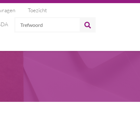
 vragen
Toezicht
Trefwoord
ZOEKEN
 SDA