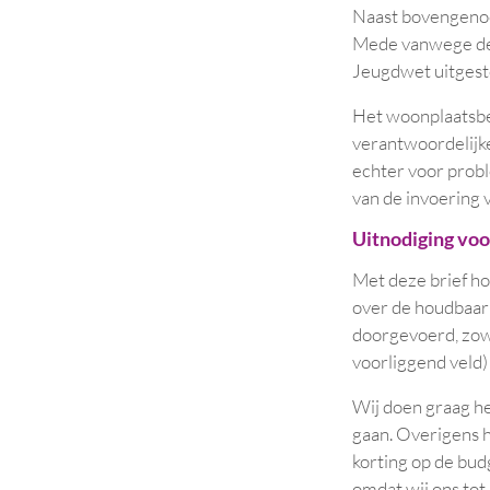
Naast bovengenoem
Mede vanwege de 
Jeugdwet uitgeste
Het woonplaatsbe
verantwoordelijk
echter voor proble
van de invoering 
Uitnodiging voo
Met deze brief ho
over de houdbaarhe
doorgevoerd, zowe
voorliggend veld)
Wij doen graag h
gaan. Overigens 
korting op de budg
omdat wij ons tot