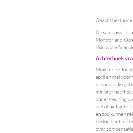
Geacht bestuur e
De samenwerkend
Montferland, Oost
risicovolle finan
Achterhoek vra
Minister de Jonge
april en mei voor
inwoners die geb
minister heeft be
ondersteuning wel
wel of niet gebru
en zou kunnen reke
besluit heeft de 
over compensatie