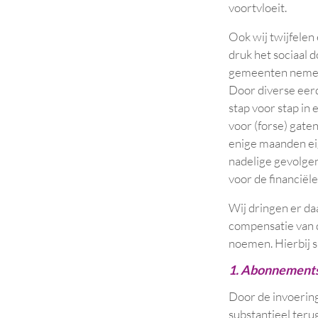
voortvloeit.
Ook wij twijfelen 
druk het sociaal 
gemeenten nemen 
Door diverse eer
stap voor stap in
voor (forse) gate
enige maanden ei
nadelige gevolgen
voor de financiël
Wij dringen er da
compensatie van d
noemen. Hierbij s
1. Abonnements
Door de invoering
substantieel ter