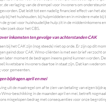
r, de verlaging van de drempel voor inwoners om ondersteuning
geworden. Dat leidt tot een nadelig financieel effect van het a
ulp bij het huishouden, bij hulpmiddelen en in mindere mate bij 
an de groei voor huishoudelijke hulp zit in de middeninkomens 
onderzoek door het CBS.
 over inkomsten ten gevolge van achterstanden CAK
en bij het CAK zijn (nog steeds) niet op orde. Er zijn op dit m
gen geïnd door CAK. Wmo-cliënten is met een brief verzocht om
een later moment de bedragen ineens geïnd kunnen worden. De v
eel) kwetsbare inwoners daartoe in staat zijn. Dat kan wederom 
g voor gemeenten.
igen bijdragen april en mei
ng uit de maatregel om af te zien van betaling van eigen bijdr
 Wmo-beschikking in de maanden april en mei, betreft nogmaa
r ons misgelopen bedrag met consequenties voor onze begrotin