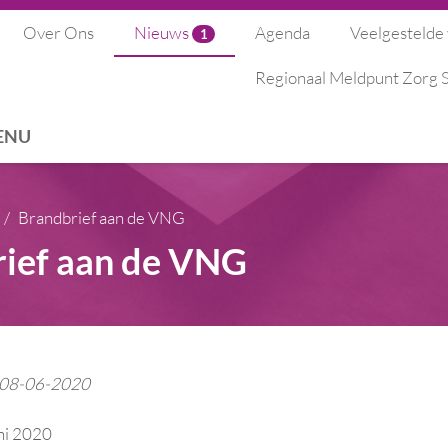
Over Ons
Nieuws
Agenda
Veelgestelde
1
Regionaal Meldpunt Zorg
ENU
Brandbrief aan de VNG
ief aan de VNG
: 08-06-2020
ni 2020