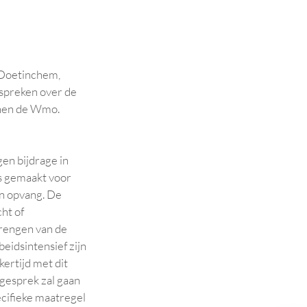
 Doetinchem,
tspreken over de
nnen de Wmo.
en bijdrage in
is gemaakt voor
n opvang. De
ht of
brengen van de
eidsintensief zijn
kertijd met dit
 gesprek zal gaan
cifieke maatregel