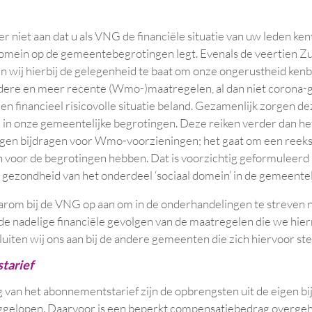
er niet aan dat u als VNG de financiële situatie van uw leden ke
domein op de gemeentebegrotingen legt. Evenals de veertien Z
wij hierbij de gelegenheid te baat om onze ongerustheid kenb
dere en meer recente (Wmo-)maatregelen, al dan niet corona-g
 een financieel risicovolle situatie beland. Gezamenlijk zorgen 
n in onze gemeentelijke begrotingen. Deze reiken verder dan he
gen bijdragen voor Wmo-voorzieningen; het gaat om een reeks
 voor de begrotingen hebben. Dat is voorzichtig geformuleerd 
e gezondheid van het onderdeel ‘sociaal domein’ in de gemeentel
arom bij de VNG op aan om in de onderhandelingen te streven n
e nadelige financiële gevolgen van de maatregelen die we hie
luiten wij ons aan bij de andere gemeenten die zich hiervoor st
tarief
 van het abonnementstarief zijn de opbrengsten uit de eigen b
uggelopen. Daarvoor is een beperkt compensatiebedrag overge