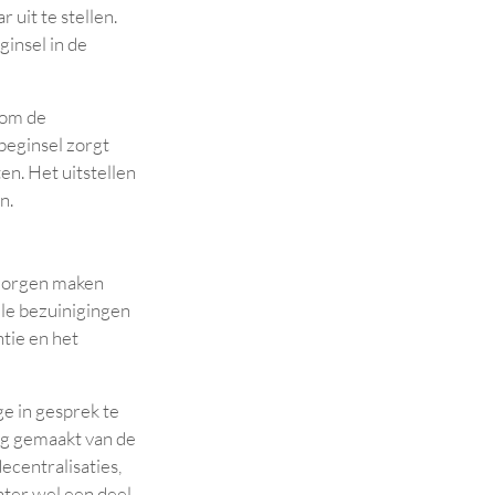
uit te stellen.
insel in de
 om de
beginsel zorgt
en. Het uitstellen
n.
e zorgen maken
vele bezuinigingen
tie en het
e in gesprek te
ng gemaakt van de
ecentralisaties,
hter wel een deel