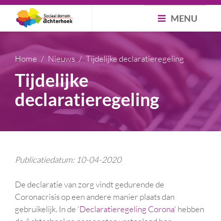
MENU
Home
Nieuws
Tijdelijke declaratieregeling
Tijdelijke
declaratieregeling
Publicatiedatum: 10-04-2020
De declaratie van zorg vindt gedurende de
Coronacrisis op een andere manier plaats dan
gebruikelijk. In de '
Declaratieregeling Corona
' hebben