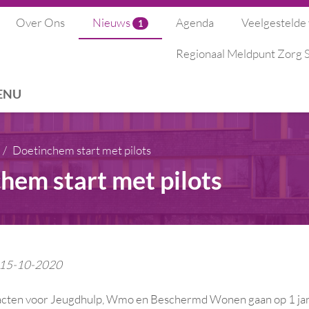
Over Ons
Nieuws
Agenda
Veelgestelde
1
Regionaal Meldpunt Zorg
ENU
Doetinchem start met pilots
hem start met pilots
: 15-10-2020
cten voor Jeugdhulp, Wmo en Beschermd Wonen gaan op 1 janu