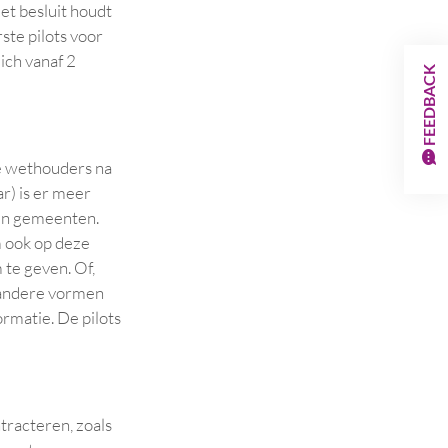
t besluit houdt
ste pilots voor
ich vanaf 2
FEEDBACK
de wethouders na
r) is er meer
 en gemeenten.
m ook op deze
 te geven. Of,
r andere vormen
ormatie. De pilots
tracteren, zoals