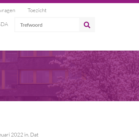
 vragen
Toezicht
Trefwoord
ZOEKEN
 SDA
ari 2022 in. Dat