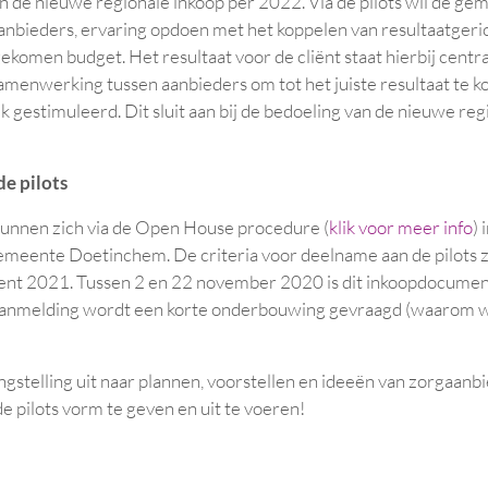
an de nieuwe regionale inkoop per 2022. Via de pilots wil de g
nbieders, ervaring opdoen met het koppelen van resultaatgeri
omen budget. Het resultaat voor de cliënt staat hierbij centraal
amenwerking tussen aanbieders om tot het juiste resultaat te 
jk gestimuleerd. Dit sluit aan bij de bedoeling van de nieuwe re
e pilots
unnen zich via de Open House procedure (
klik voor meer info
) 
gemeente Doetinchem. De criteria voor deelname aan de pilots 
nt 2021. Tussen 2 en 22 november 2020 is dit inkoopdocument
aanmelding wordt een korte onderbouwing gevraagd (waarom w
ngstelling uit naar plannen, voorstellen en ideeën van zorgaanb
e pilots vorm te geven en uit te voeren!