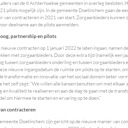
ders van de 8 Achterhoekse gemeenten in overleg besloten. He
2021 pilots mogelijk zijn. In de gemeente Doetinchem gaan de eer
 van contracteren in 2021 van start. Zorgaanbieders kunnen z
or deelname aan de pilots aanmelden.
oog, partnership en pilots
 nieuwe contracten op 1 januari 2022 te laten ingaan, namen 
kken met zorgaanbieders. Door deze extra tijd (namelijk een jaa
oog tussen zorgaanbieders onderling en tussen zorgaanbieders
eze nieuwe ingangsdatum de ruimte om pilots op te starten, o
 transformatie en innovatie van het sociaal domein beter vorm
 het zelf zegt: “We willen alle kansen benutten om met elkaa
en kwaliteit te realiseren en aan de slag te gaan met de transf
del om hiermee te starten en ervaring op te doen.”
an contracteren
gemeente Doetinchem zijn gericht op de nieuwe manier van con