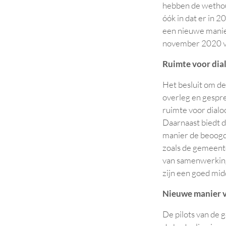
hebben de wethou
óók in dat er in 
een nieuwe manier
november 2020 vo
Ruimte voor dial
Het besluit om de
overleg en gespre
ruimte voor dial
Daarnaast biedt d
manier de beoogde
zoals de gemeente
van samenwerking 
zijn een goed mid
Nieuwe manier v
De pilots van de 