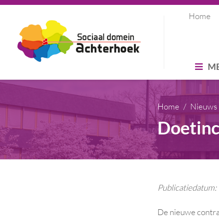
Home
M
Home
Nieuws
Doetinc
Publicatiedatum
De nieuwe contra