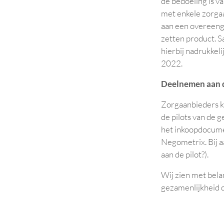
de bedoeling is v
met enkele zorgaa
aan een overeengek
zetten product. S
hierbij nadrukkeli
2022.
Deelnemen aan d
Zorgaanbieders k
de pilots van de 
het inkoopdocume
Negometrix. Bij 
aan de pilot?).
Wij zien met bela
gezamenlijkheid d