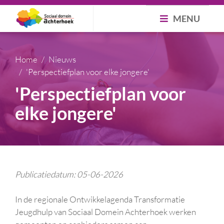
MENU
Home
Nieuws
'Perspectiefplan voor elke jongere'
'Perspectiefplan voor
elke jongere'
Publicatiedatum: 05-06-2026
In de regionale Ontwikkelagenda Transformatie
Jeugdhulp van Sociaal Domein Achterhoek werken