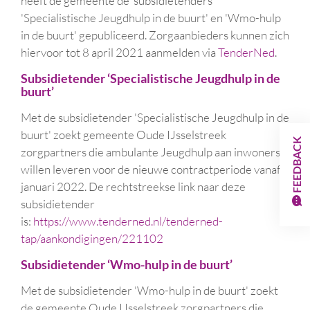
heeft de gemeente de
subsidietenders
'Specialistische Jeugdhulp in de buurt' en 'Wmo-hulp
in de buurt' gepubliceerd. Zorgaanbieders kunnen zich
hiervoor tot 8 april 2021 aanmelden via
TenderNed
.
Subsidietender ‘Specialistische Jeugdhulp in de
buurt’
Met de subsidietender 'Specialistische Jeugdhulp in de
buurt' zoekt gemeente Oude IJsselstreek
FEEDBACK
zorgpartners die ambulante Jeugdhulp aan inwoners
willen leveren voor de nieuwe contractperiode vanaf 1
januari 2022. De rechtstreekse link naar deze
subsidietender
is:
https://www.tenderned.nl/tenderned-
tap/aankondigingen/221102
Subsidietender ‘Wmo-hulp in de buurt’
Met de subsidietender 'Wmo-hulp in de buurt' zoekt
de gemeente Oude IJsselstreek zorgpartners die