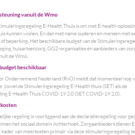
steuning vanuit de Wmo
timuleringsregeling E-Health Thuis is om met E-health-oplossi
uis kunnen wonen. En dan met name ouderen en mensen met een
 of beperking. Het beschikbare budget van de Stimuleringsrege
eging, huisartsenzorg, GGZ-organisaties én aanbieders van zor
nuit de Wmo.
budget beschikbaar
voor Ondernemend Nederland (RvO) meldt dat momenteel nog 
or zowel de Stimuleringsregeling E-Health thuis (SET) als de
ling E-Health Thuis COVID-19 2.0 (SET COVID-19 2.0).
rkosten
elijke regeling is voorliggend aan de declaratieregeling voor g
innen het sociaal domein Achterhoek. Zorgaanbieders dienen E
t kader van meerkosten primair via deze stimuleringsregeling te