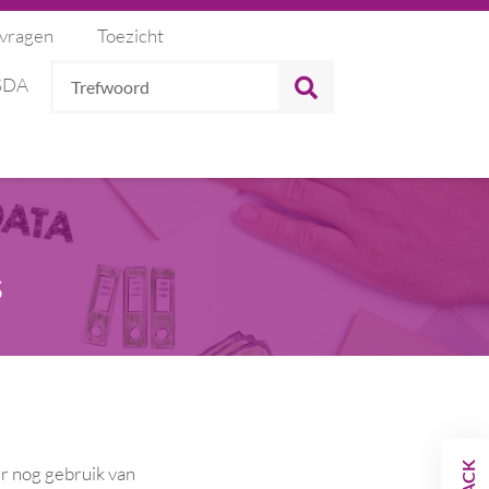
 vragen
Toezicht
Trefwoord
ZOEKEN
 SDA
s
er nog gebruik van