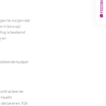
FEEDBACK
ngen te zorgen dat
 (risico op)
ling is bestemd
g en
voldoende budget
econtracteerde
-health
 declareren. Kijk