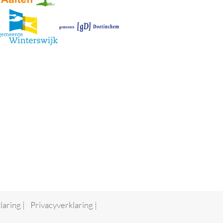
laring
|
Privacyverklaring
|