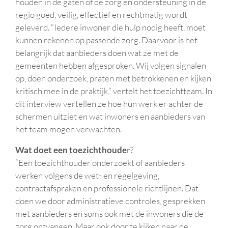
houden in de gaten of de zorg en ondersteuning in de
regio goed, veilig, effectief en rechtmatig wordt
geleverd. “Iedere inwoner die hulp nodig heeft, moet
kunnen rekenen op passende zorg. Daarvoor is het
belangrijk dat aanbieders doen wat ze met de
gemeenten hebben afgesproken. Wij volgen signalen
op, doen onderzoek, praten met betrokkenen en kijken
kritisch mee in de praktijk,” vertelt het toezichtteam. In
dit interview vertellen ze hoe hun werk er achter de
schermen uitziet en wat inwoners en aanbieders van
het team mogen verwachten.
Wat doet een toezichthoude
r?
“Een toezichthouder onderzoekt of aanbieders
werken volgens de wet- en regelgeving,
contractafspraken en professionele richtlijnen. Dat
doen we door administratieve controles, gesprekken
met aanbieders en soms ook met de inwoners die de
zorg ontvangen. Maar ook door te kijken naar de