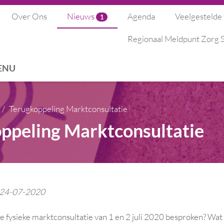
Over Ons
Nieuws
Agenda
Veelgestelde
1
Regionaal Meldpunt Zorg
ENU
Terugkoppeling Marktconsultatie
ppeling Marktconsultatie
: 24-07-2020
de fysieke marktconsultatie van 1 en 2 juli 2020 besproken? Wat 