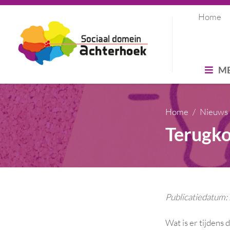
Home
M
Home
Nieuws
Terugko
Publicatiedatum
Wat is er tijdens 