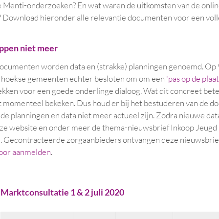
e Menti-onderzoeken? En wat waren de uitkomsten van de onli
? Download hieronder alle relevantie documenten voor een vol
oppen niet meer
 documenten worden data en (strakke) planningen genoemd. Op 9
rhoekse gemeenten echter besloten om om een
'pas op de plaat
trekken voor een goede onderlinge dialoog. Wat dit concreet bet
t momenteel bekeken. Dus houd er bij het bestuderen van de 
de planningen en data niet meer actueel zijn. Zodra nieuwe data
eze website en onder meer de thema-nieuwsbrief Inkoop Jeugd
Gecontracteerde zorgaanbieders ontvangen deze nieuwsbrief
 voor aanmelden
.
Marktconsultatie 1 & 2 juli 2020