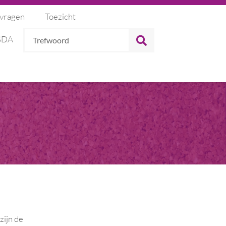
 vragen
Toezicht
Trefwoord
ZOEKEN
 SDA
zijn de