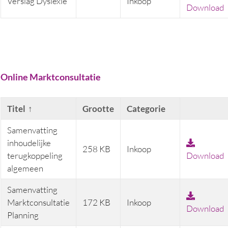
Verslag Dyslexie
Inkoop
Download
Online Marktconsultatie
Titel
Categorie
Grootte
Samenvatting
inhoudelijke
258 KB
Inkoop
terugkoppeling
Download
algemeen
Samenvatting
Marktconsultatie
172 KB
Inkoop
Download
Planning