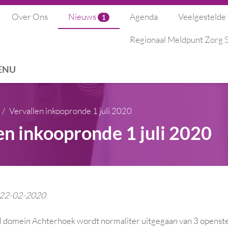
Over Ons
Nieuws
Agenda
Veelgestelde
1
Regionaal Meldpunt Zorg
ENU
Vervallen inkoopronde 1 juli 2020
en inkoopronde 1 juli 2020
: 22-02-2020
l domein Achterhoek wordt normaliter uitgegaan van 3 openstel