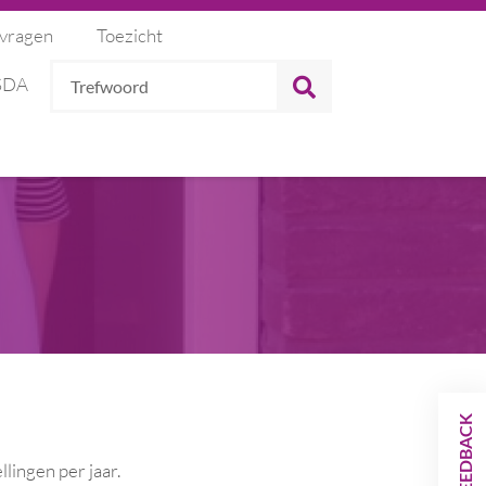
 vragen
Toezicht
Trefwoord
ZOEKEN
 SDA
FEEDBACK
lingen per jaar.