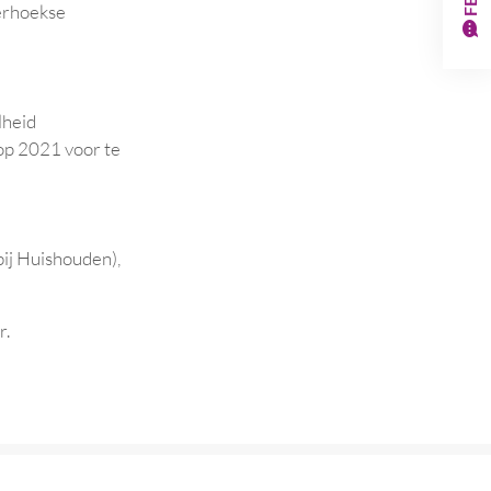
terhoekse
lheid
op 2021 voor te
bij Huishouden),
r.