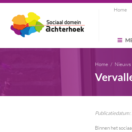
Home
M
Home
Nieuws
Vervall
Publicatiedatum
Binnen het sociaa