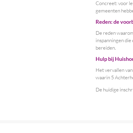
Concreet: voor le
gemeenten hebben 
Reden: de voor
De reden waarom d
inspanningen die
bereiden.
Hulp bij Huish
Het vervallen van
waarin 5 Achter
De huidige inschri