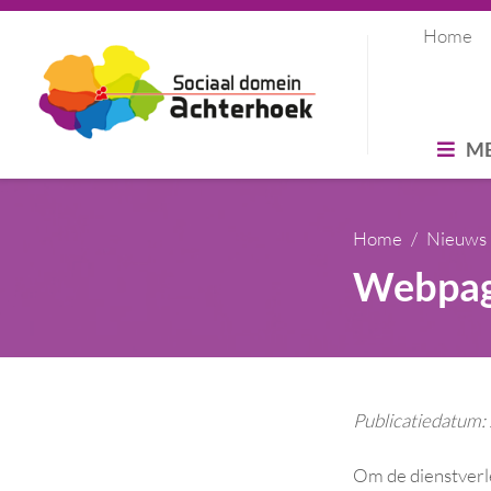
Home
M
Home
Nieuws
Webpag
Publicatiedatum
Om de dienstverl