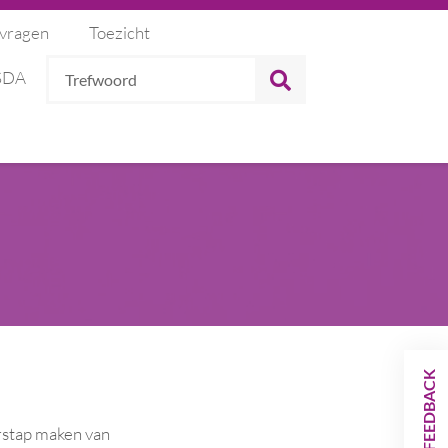
 vragen
Toezicht
Trefwoord
ZOEKEN
 SDA
FEEDBACK
rstap maken van