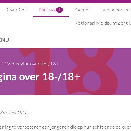
Over Ons
Nieuws
Agenda
Veelgestelde
1
Regionaal Meldpunt Zorg
ENU
Webpagina over 18-/18+
ina over 18-/18+
: 26-02-2025
ening te verbeteren aan jongeren die op hun achttiende de ove