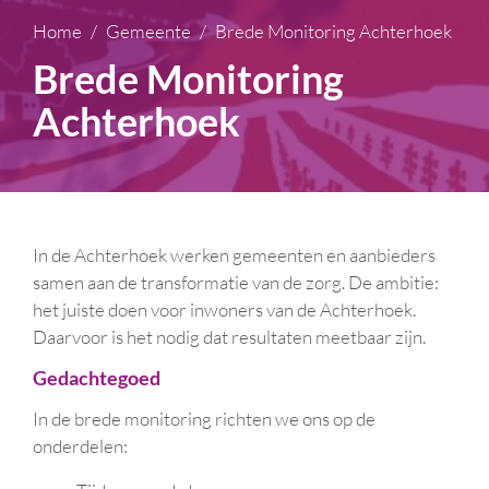
Home
Gemeente
Brede Monitoring Achterhoek
Brede Monitoring
Achterhoek
In de Achterhoek werken gemeenten en aanbieders
samen aan de transformatie van de zorg. De ambitie:
het juiste doen voor inwoners van de Achterhoek.
Daarvoor is het nodig dat resultaten meetbaar zijn.
Gedachtegoed
In de brede monitoring richten we ons op de
onderdelen: