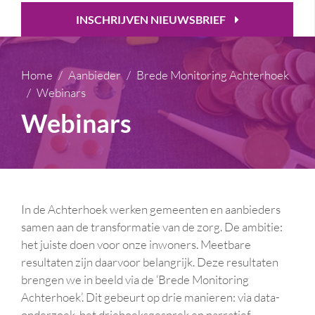
INSCHRIJVEN NIEUWSBRIEF
Home
Aanbieder
Brede Monitoring Achterhoek
Webinars
Webinars
In de Achterhoek werken gemeenten en aanbieders
samen aan de transformatie van de zorg. De ambitie:
het juiste doen voor onze inwoners. Meetbare
resultaten zijn daarvoor belangrijk. Deze resultaten
brengen we in beeld via de ‘Brede Monitoring
Achterhoek’. Dit gebeurt op drie manieren: via data-
onderzoek, het driehoeksgesprek en narratief