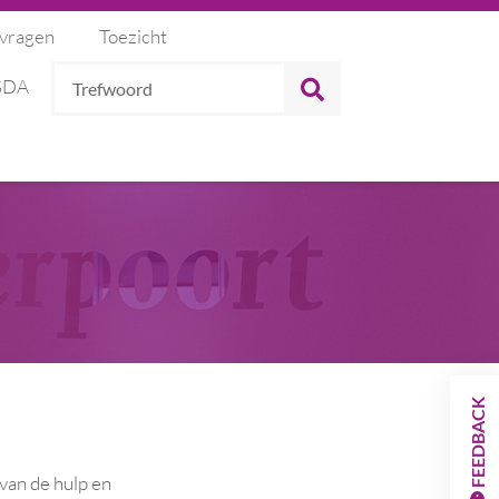
 vragen
Toezicht
Trefwoord
ZOEKEN
 SDA
FEEDBACK
van de hulp en