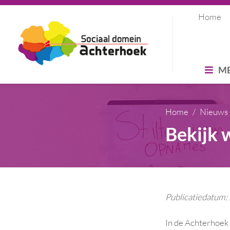
Home
M
Home
Nieuws
Bekijk 
Publicatiedatum
In de Achterhoek