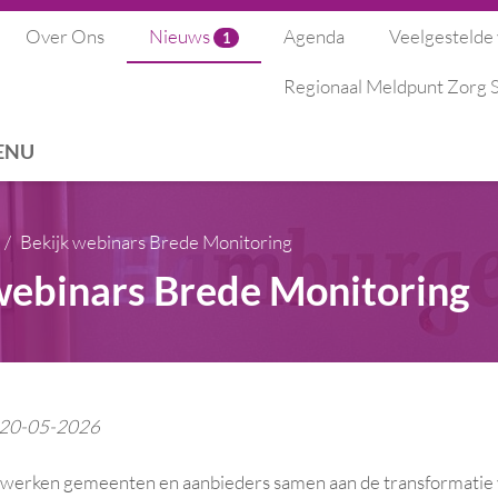
Over Ons
Nieuws
Agenda
Veelgestelde
1
Regionaal Meldpunt Zorg
ENU
Bekijk webinars Brede Monitoring
webinars Brede Monitoring
: 20-05-2026
 werken gemeenten en aanbieders samen aan de transformatie 