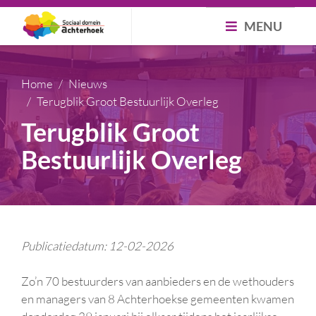
MENU
Home
Nieuws
Terugblik Groot Bestuurlijk Overleg
Terugblik Groot
Bestuurlijk Overleg
Publicatiedatum: 12-02-2026
Zo’n 70 bestuurders van aanbieders en de wethouders
en managers van 8 Achterhoekse gemeenten kwamen