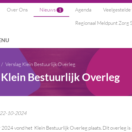
Over Ons
Nieuws
Agenda
Veelgestelde
1
Regionaal Meldpunt Zorg
ENU
Verslag Klein Bestuurlijk Overleg
 Klein Bestuurlijk Overleg
: 22-10-2024
024 vond het Klein Bestuurlijk Overleg plaats. Dit overleg is 