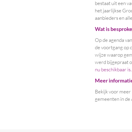
bestaat uit een v
het jaarlijkse Gr
aanbieders en al
Wat is besprok
Op de agenda van 
de voortgang op d
wijze waarop gem
werd bijgepraat o
nu beschikbaar is.
Meer informati
Bekijk voor meer
gemeenten in de 