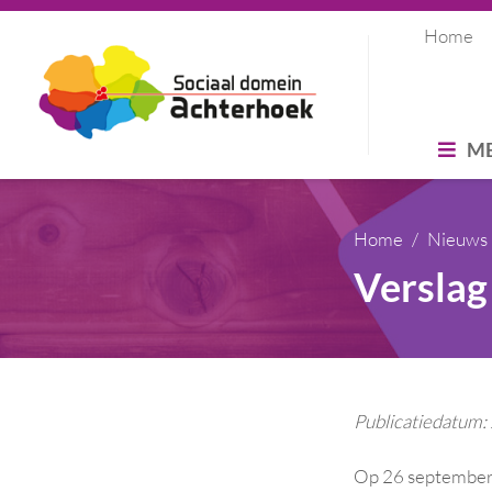
Home
M
Home
Nieuws
Verslag
Publicatiedatum
Op 26 september 2