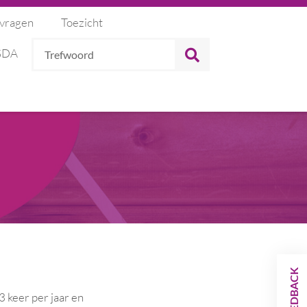
 vragen
Toezicht
Trefwoord
ZOEKEN
 SDA
FEEDBACK
3 keer per jaar en