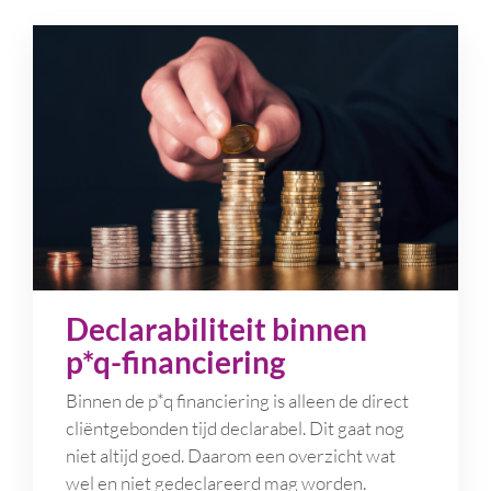
Declarabiliteit binnen
p*q-financiering
Binnen de p*q financiering is alleen de direct
cliëntgebonden tijd declarabel. Dit gaat nog
niet altijd goed. Daarom een overzicht wat
wel en niet gedeclareerd mag worden.