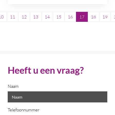
10
11
12
13
14
15
16
17
18
19
Heeft u een vraag?
Naam
Telefoonnummer