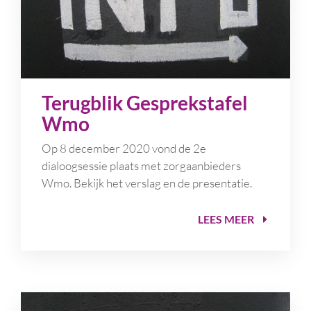
Terugblik Gesprekstafel
Wmo
Op 8 december 2020 vond de 2e
dialoogsessie plaats met zorgaanbieders
Wmo. Bekijk het verslag en de presentatie.
LEES MEER