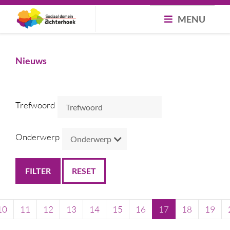
MENU
Nieuws
Trefwoord
Onderwerp
RESET
10
11
12
13
14
15
16
17
18
19