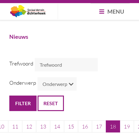
MENU
Nieuws
Trefwoord
Onderwerp
RESET
10
11
12
13
14
15
16
17
18
19