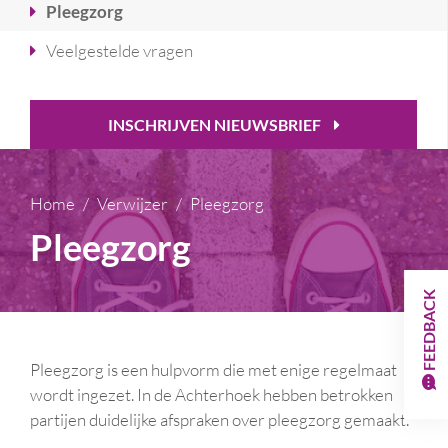
Pleegzorg
Veelgestelde vragen
INSCHRIJVEN NIEUWSBRIEF
Home
Verwijzer
Pleegzorg
Pleegzorg
FEEDBACK
Pleegzorg is een hulpvorm die met enige regelmaat
wordt ingezet. In de Achterhoek hebben betrokken
partijen duidelijke afspraken over pleegzorg gemaakt.