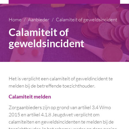
Home
Aanbieder
Calamiteit of geweldsincident
Calamiteit of
geweldsincident
Het is verplicht een calamiteit of geweldincident te
melden bij de betreffende toezichthouder.
Calamiteit melden
Zorgaanbieders zijn op grond van artikel 3.4 Wmo
2015 en artikel 4.1.8 Jeugdwet verplicht om
calamiteiten en geweldsincidenten te melden bij de
toezichthouder. In het schema verder op deze pagina