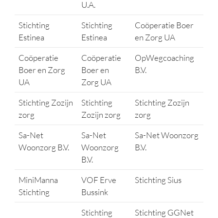
U.A.
Stichting
Stichting
Coöperatie Boer
Estinea
Estinea
en Zorg UA
Coöperatie
Coöperatie
OpWegcoaching
Boer en Zorg
Boer en
B.V.
UA
Zorg UA
Stichting Zozijn
Stichting
Stichting Zozijn
zorg
Zozijn zorg
zorg
Sa-Net
Sa-Net
Sa-Net Woonzorg
Woonzorg B.V.
Woonzorg
B.V.
B.V.
MiniManna
VOF Erve
Stichting Sius
Stichting
Bussink
Stichting
Stichting GGNet