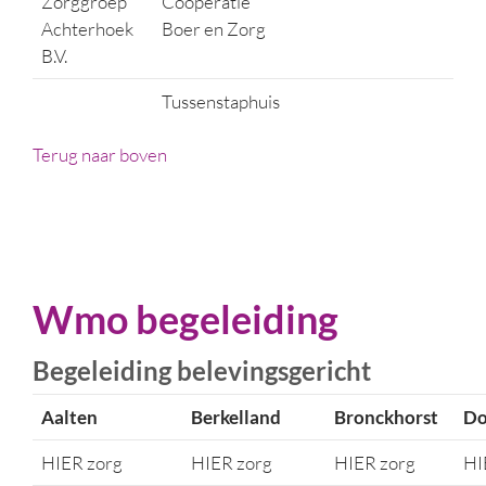
Zorggroep
Coöperatie
Achterhoek
Boer en Zorg
B.V.
Tussenstaphuis
Terug naar boven
Wmo begeleiding
Begeleiding belevingsgericht
Aalten
Berkelland
Bronckhorst
Do
HIER zorg
HIER zorg
HIER zorg
HI