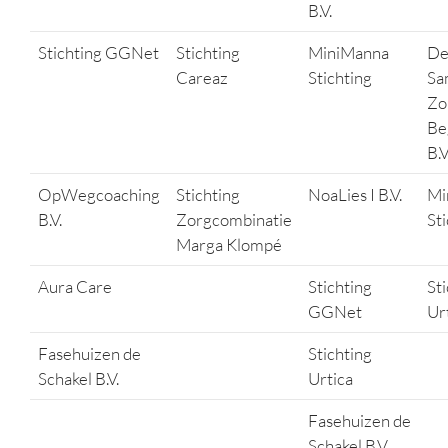
B.V.
Stichting GGNet
Stichting
MiniManna
D
Careaz
Stichting
Sa
Zo
Be
B.V
OpWegcoaching
Stichting
NoaLies I B.V.
Mi
B.V.
Zorgcombinatie
St
Marga Klompé
Aura Care
Stichting
St
GGNet
Ur
Fasehuizen de
Stichting
Schakel B.V.
Urtica
Fasehuizen de
Schakel B.V.