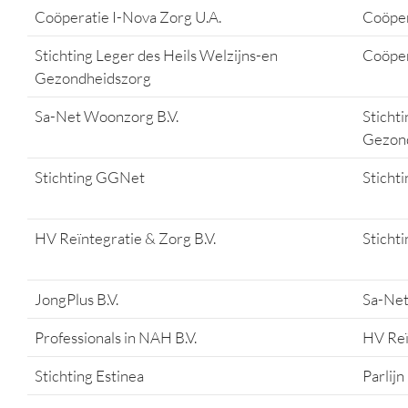
Coöperatie I-Nova Zorg U.A.
Coöper
Stichting Leger des Heils Welzijns-en
Coöper
Gezondheidszorg
Sa-Net Woonzorg B.V.
Sticht
Gezon
Stichting GGNet
Sticht
HV Reïntegratie & Zorg B.V.
Sticht
JongPlus B.V.
Sa-Net
Professionals in NAH B.V.
HV Reï
Stichting Estinea
Parlijn