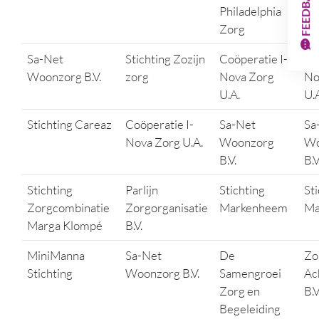
FEEDBACK
Philadelphia
Zorg
Sa-Net
Stichting Zozijn
Coöperatie I-
Co
Woonzorg B.V.
zorg
Nova Zorg
No
U.A.
U.
Stichting Careaz
Coöperatie I-
Sa-Net
Sa
Nova Zorg U.A.
Woonzorg
Wo
B.V.
B.V
Stichting
Parlijn
Stichting
St
Zorgcombinatie
Zorgorganisatie
Markenheem
Ma
Marga Klompé
B.V.
MiniManna
Sa-Net
De
Zo
Stichting
Woonzorg B.V.
Samengroei
Ac
Zorg en
B.V
Begeleiding