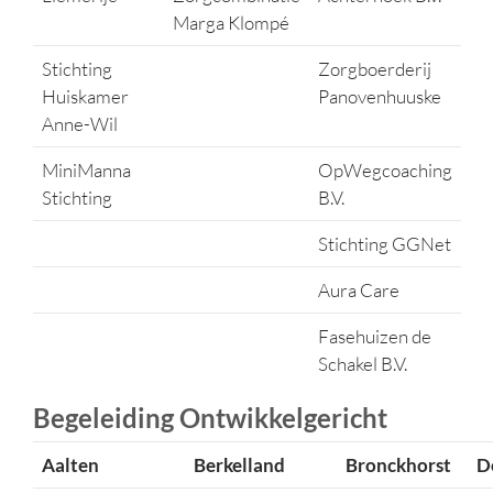
Marga Klompé
Stichting
Zorgboerderij
Huiskamer
Panovenhuuske
Anne-Wil
MiniManna
OpWegcoaching
Stichting
B.V.
Stichting GGNet
Aura Care
Fasehuizen de
Schakel B.V.
Begeleiding Ontwikkelgericht
Aalten
Berkelland
Bronckhorst
D