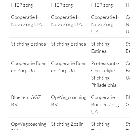
HIER zorg
HIER zorg
HIER zorg
H
Coöperatie I-
Coöperatie I-
Coöperatie I-
Co
Nova Zorg U.A.
Nova Zorg U.A.
Nova Zorg
N
U.A.
U.
Stichting Estinea
Stichting Estinea
Stichting
St
Estinea
E
Coöperatie Boer
Coöperatie Boer
Protestsants-
C
en Zorg UA
en Zorg UA
Christelijke
B
Stichting
U
Philadelphia
Bloezem GGZ
OpWegcoaching
Coöperatie
B
B.V.
B.V.
Boer en Zorg
G
UA
OpWegcoaching
Stichting Zozijn
Stichting
St