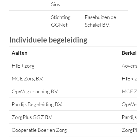
Sius
Stichting
Fasehuizen de
GGNet
Schakel B.V.
Individuele begeleiding
Aalten
Berkel
HIER zorg
Aovers
MCE Zorg B.V.
HIER z
OpWeg coaching B.V.
MCE Zo
Pardijs Begeleiding B.V.
OpWeg 
ZorgPlus GGZ B.V.
Pardijs
Coöperatie Boer en Zorg
ZorgPl