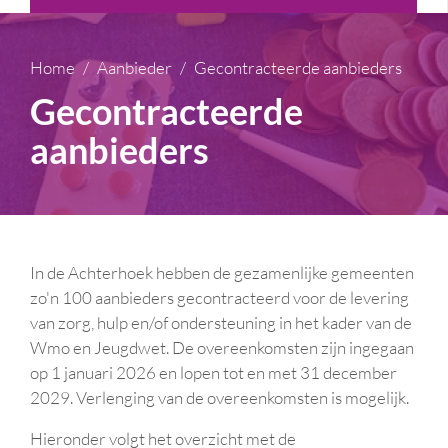
Home
Aanbieder
Gecontracteerde aanbieders
Gecontracteerde
aanbieders
In de Achterhoek hebben de gezamenlijke gemeenten
zo'n 100 aanbieders gecontracteerd voor de levering
van zorg, hulp en/of ondersteuning in het kader van de
Wmo en Jeugdwet. De overeenkomsten zijn ingegaan
op 1 januari 2026 en lopen tot en met 31 december
2029. Verlenging van de overeenkomsten is mogelijk.
Hieronder volgt het overzicht met de