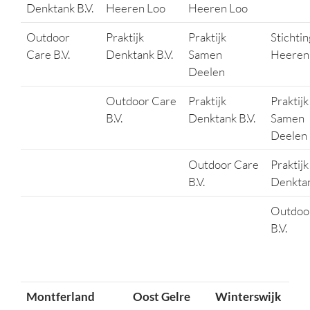
Denktank B.V.
Heeren Loo
Heeren Loo
Outdoor
Praktijk
Praktijk
Stichtin
Care B.V.
Denktank B.V.
Samen
Heeren
Deelen
Outdoor Care
Praktijk
Praktijk
B.V.
Denktank B.V.
Samen
Deelen
Outdoor Care
Praktijk
B.V.
Denktan
Outdoo
B.V.
Montferland
Oost Gelre
Winterswijk