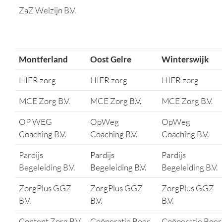
ZaZ Welzijn B.V.
Montferland
Oost Gelre
Winterswijk
HIER zorg
HIER zorg
HIER zorg
MCE Zorg B.V.
MCE Zorg B.V.
MCE Zorg B.V.
OP WEG
OpWeg
OpWeg
Coaching B.V.
Coaching B.V.
Coaching B.V.
Pardijs
Pardijs
Pardijs
Begeleiding B.V.
Begeleiding B.V.
Begeleiding B.V.
ZorgPlus GGZ
ZorgPlus GGZ
ZorgPlus GGZ
B.V.
B.V.
B.V.
Content Zorg B.V.
Coöperatie Boer
Coöperatie Boer