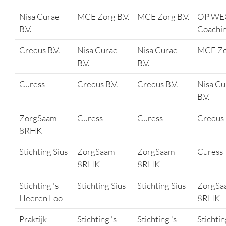
Nisa Curae
MCE Zorg B.V.
MCE Zorg B.V.
OP WE
B.V.
Coachin
Credus B.V.
Nisa Curae
Nisa Curae
MCE Zor
B.V.
B.V.
Curess
Credus B.V.
Credus B.V.
Nisa Cu
B.V.
ZorgSaam
Curess
Curess
Credus 
8RHK
Stichting Sius
ZorgSaam
ZorgSaam
Curess
8RHK
8RHK
Stichting 's
Stichting Sius
Stichting Sius
ZorgSa
Heeren Loo
8RHK
Praktijk
Stichting 's
Stichting 's
Stichtin