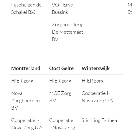
Fasehuizen de
VOF Erve
M
Schakel B.V.
Bussink
St
Zorgboerderij
De Mettemaat
BV
Montferland
Oost Gelre
Winterswijk
HIER zorg
HIER zorg
HIER zorg
Nova
MCE Zorg
Coöperatie I-
Zorgboerderij
B.V.
Nova Zorg U.A.
B.V.
Coöperatie I-
Coöperatie
Stichting Estinea
Nova Zorg U.A.
I-Nova Zorg