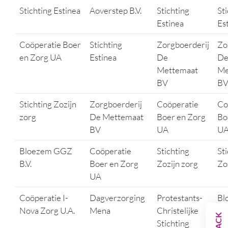
Stichting Estinea
Aoverstep B.V.
Stichting
St
Estinea
Es
Coöperatie Boer
Stichting
Zorgboerderij
Zo
en Zorg UA
Estinea
De
D
Mettemaat
Me
BV
B
Stichting Zozijn
Zorgboerderij
Coöperatie
Co
zorg
De Mettemaat
Boer en Zorg
Bo
BV
UA
U
Bloezem GGZ
Coöperatie
Stichting
St
B.V.
Boer en Zorg
Zozijn zorg
Zo
UA
Coöperatie I-
Dagverzorging
Protestants-
Bl
Nova Zorg U.A.
Mena
Christelijke
GG
Stichting