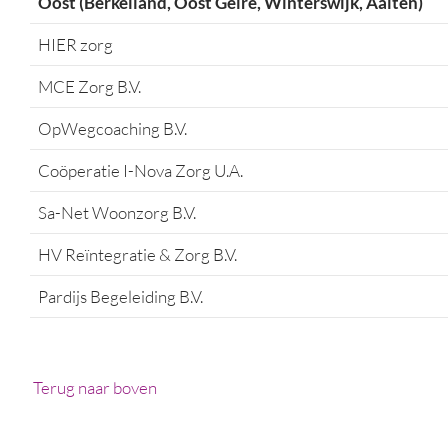
Oost (Berkelland, Oost Gelre, Winterswijk, Aalten)
HIER zorg
MCE Zorg B.V.
OpWegcoaching B.V.
Coöperatie I-Nova Zorg U.A.
Sa-Net Woonzorg B.V.
HV Reïntegratie & Zorg B.V.
Pardijs Begeleiding B.V.
Terug naar boven