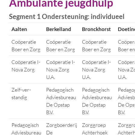
Ambulante jeugdhulp
Segment 1 Ondersteuning: individueel
Aalten
Berkelland
Bronckhorst
Doetin
Coöperatie
Coöperatie
Coöperatie
Coöper
Boer en Zorg
Boer en Zorg
Boer en Zorg
Boer en
Coöperatie I-
Coöperatie I-
Coöperatie I-
Coöpera
Nova Zorg
Nova Zorg
Nova Zorg
Nova Z
U.A.
U.A.
U.A.
Zelf-ver-
Pedagogisch
Pedagogisch
Pedago
standig
Adviesbureau
Adviesbureau
Advies
De Opstap
De Opstap
De Ops
B.V.
B.V.
B.V.
Pedagogisch
Zorgboerderij
Zorggroep
Zorggr
Adviesbureau
De
Achterhoek
Achter