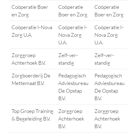
Coöperatie Boer
Coöperatie
Coöperatie
en Zorg
Boer en Zorg
Boer en Zorg
Coöperatie I-Nova
Coöperatie I-
Coöperatie I-
Zorg U.A.
Nova Zorg
Nova Zorg
U.A.
U.A.
Zorggroep
Zelf-ver-
Zelf-ver-
Achterhoek B.V.
standig
standig
Zorgboerderij De
Pedagogisch
Pedagogisch
Mettemaat B.V.
Adviesbureau
Adviesbureau
De Opstap
De Opstap
B.V.
B.V.
Top Groep Training
Zorggroep
Zorggroep
& Begeleiding B.V.
Achterhoek
Achterhoek
B.V.
B.V.