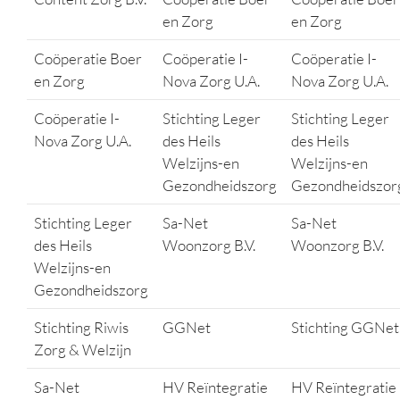
en Zorg
en Zorg
Coöperatie Boer
Coöperatie I-
Coöperatie I-
en Zorg
Nova Zorg U.A.
Nova Zorg U.A.
Coöperatie I-
Stichting Leger
Stichting Leger
Nova Zorg U.A.
des Heils
des Heils
Welzijns-en
Welzijns-en
Gezondheidszorg
Gezondheidszor
Stichting Leger
Sa-Net
Sa-Net
des Heils
Woonzorg B.V.
Woonzorg B.V.
Welzijns-en
Gezondheidszorg
Stichting Riwis
GGNet
Stichting GGNet
Zorg & Welzijn
Sa-Net
HV Reïntegratie
HV Reïntegratie