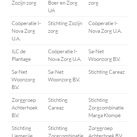
Zozijn zorg
Boer en Zorg
zorg
UA
Coöperatie I-
Stichting Zozijn
Coöperatie I-
Nova Zorg
zorg
Nova Zorg U.A.
U.A.
ILC de
Coöperatie I-
Sa-Net
Plantage
Nova Zorg U.A.
Woonzorg B.V.
Sa-Net
Sa-Net
Stichting Careaz
Woonzorg
Woonzorg B.V.
B.V.
Zorggroep
Stichting
Stichting
Achterhoek
Careaz
Zorgcombinatie
B.V.
Marga Klompé
Stichting
Stichting
Zorggroep
Liemerije
Zorgcombinatie
Achterhoek B.V.