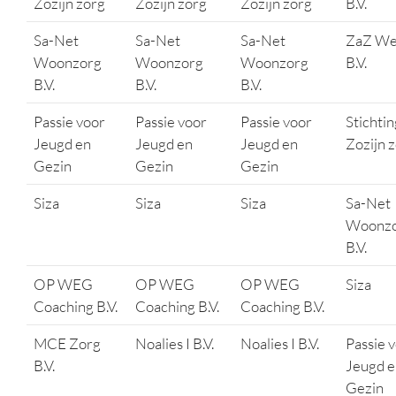
Zozijn zorg
Zozijn zorg
Zozijn zorg
B.V.
Sa-Net
Sa-Net
Sa-Net
ZaZ Wel
Woonzorg
Woonzorg
Woonzorg
B.V.
B.V.
B.V.
B.V.
Passie voor
Passie voor
Passie voor
Stichtin
Jeugd en
Jeugd en
Jeugd en
Zozijn 
Gezin
Gezin
Gezin
Siza
Siza
Siza
Sa-Net
Woonz
B.V.
OP WEG
OP WEG
OP WEG
Siza
Coaching B.V.
Coaching B.V.
Coaching B.V.
MCE Zorg
Noalies I B.V.
Noalies I B.V.
Passie 
B.V.
Jeugd e
Gezin