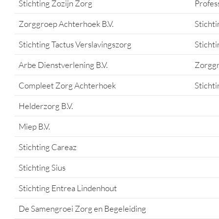
Stichting Zozijn Zorg
Profess
Zorggroep Achterhoek B.V.
Stichti
Stichting Tactus Verslavingszorg
Sticht
Arbe Dienstverlening B.V.
Zorggr
Compleet Zorg Achterhoek
Sticht
Helderzorg B.V.
Miep B.V.
Stichting Careaz
Stichting Sius
Stichting Entrea Lindenhout
De Samengroei Zorg en Begeleiding