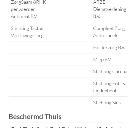
ZorgSaam 8RHK
ARBE
penvoerder
Dienstverlening
Autimaat B.V.
B.V.
Stichting Tactus
Compleet Zorg
Verslavingszorg
Achterhoek
Helderzorg B.V.
Miep B.V.
Stichting Careaz
Stichting Entrea
Lindenhout
Stichting Sius
Beschermd Thuis