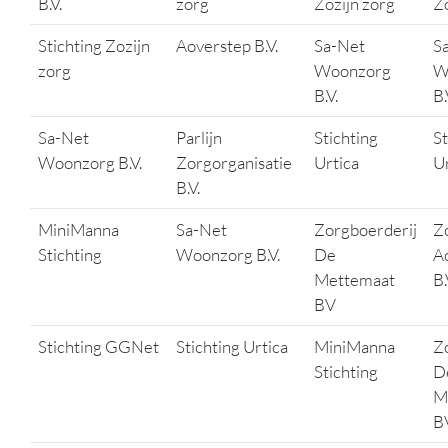
B.V.
zorg
Zozijn zorg
Zo
Stichting Zozijn
Aoverstep B.V.
Sa-Net
S
zorg
Woonzorg
W
B.V.
B.
Sa-Net
Parlijn
Stichting
St
Woonzorg B.V.
Zorgorganisatie
Urtica
Ur
B.V.
MiniManna
Sa-Net
Zorgboerderij
Z
Stichting
Woonzorg B.V.
De
A
Mettemaat
B.
BV
Stichting GGNet
Stichting Urtica
MiniManna
Z
Stichting
D
M
B