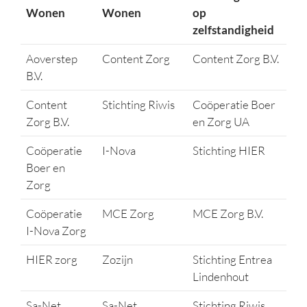
Wonen
Wonen
op
zelfstandigheid
Aoverstep
Content Zorg
Content Zorg B.V.
B.V.
Content
Stichting Riwis
Coöperatie Boer
Zorg B.V.
en Zorg UA
Coöperatie
I-Nova
Stichting HIER
Boer en
Zorg
Coöperatie
MCE Zorg
MCE Zorg B.V.
I-Nova Zorg
HIER zorg
Zozijn
Stichting Entrea
Lindenhout
Sa-Net
Sa-Net
Stichting Riwis