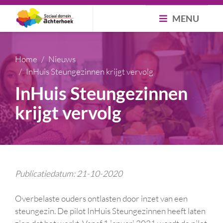
MENU
Home
Nieuws
InHuis Steungezinnen krijgt vervolg
InHuis Steungezinnen
krijgt vervolg
Publicatiedatum: 21-10-2020
Overbelaste ouders ontlasten door inzet van een
steungezin. De pilot InHuis Steungezinnen heeft laten