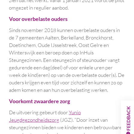
zien dat het werkt. Vanaf 1 januari 2021 wordt de pilot
omgezet in regulier aanbod.
Voor overbelaste ouders
Sinds november 2018 kunnen overbelaste ouders in
de 7 gemeenten Aalten, Berkelland, Bronckhorst,
Doetinchem, Oude IJsselstreek, Oost Gelre en
Winterswijk een beroep doen op InHuis
Steungezinnen. Een steungezin of steunouder vangt
gedurende een dag(deel) of voor enkele uren per
week de kind(eren) op van de overbelaste ouder(s). De
ouders krijgen even tijd voor zichzelf en kunnen zo op
adem komen en aan hun overbelasting werken.
Voorkomt zwaardere zorg
FEEDBACK
De uitvoering gebeurt door
Yunio
Jeugdgezondheidszorg
(JGZ). “Door inzet van
steungezinnen bieden we kinderen een betrouwbare