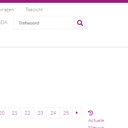
 vragen
Toezicht
Trefwoord
ZOEKEN
 SDA
20
21
22
23
24
25
Actuele
Nieuws