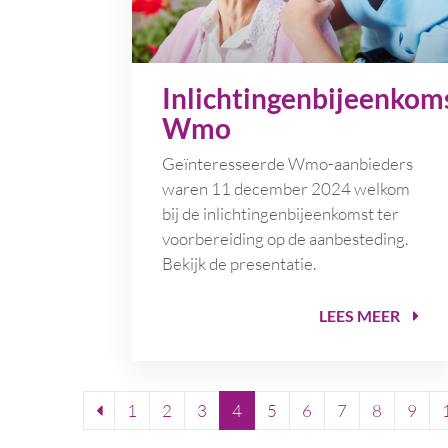
Inlichtingenbijeenkom
Wmo
Geïnteresseerde Wmo-aanbieders
waren 11 december 2024 welkom
bij de inlichtingenbijeenkomst ter
voorbereiding op de aanbesteding.
Bekijk de presentatie.
LEES MEER
1
2
3
4
5
6
7
8
9