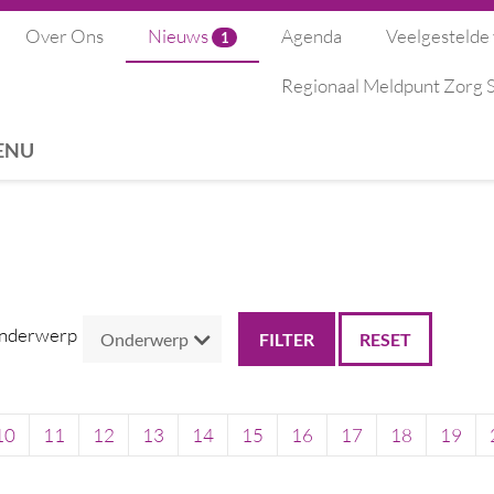
Over Ons
Nieuws
Agenda
Veelgestelde
1
Regionaal Meldpunt Zorg
ENU
nderwerp
RESET
10
11
12
13
14
15
16
17
18
19