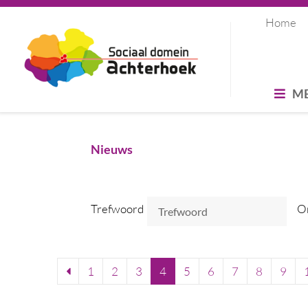
Home
M
Nieuws
Trefwoord
O
1
2
3
4
5
6
7
8
9