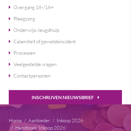
Overgang 18-/18+
Pleegzorg
Onderwijs-Jeugdhulp
Calamiteit of geweldsincident
Processen
Veelgestelde vragen
Contactpersonen
INSCHRIJVEN NIEUWSBRIEF
Home
Aanbieder
Inkoop 2026
Handboek 'Inkoop 2026'